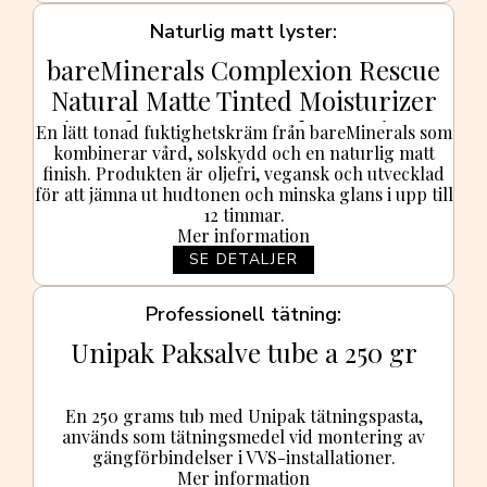
Naturlig matt lyster
bareMinerals Complexion Rescue
Natural Matte Tinted Moisturizer
Mineral SPF 30 - 35 ml - 10 Sienna
En lätt tonad fuktighetskräm från bareMinerals som
kombinerar vård, solskydd och en naturlig matt
finish. Produkten är oljefri, vegansk och utvecklad
för att jämna ut hudtonen och minska glans i upp till
12 timmar.
Mer information
SE DETALJER
Professionell tätning
Unipak Paksalve tube a 250 gr
En 250 grams tub med Unipak tätningspasta,
används som tätningsmedel vid montering av
gängförbindelser i VVS-installationer.
Mer information