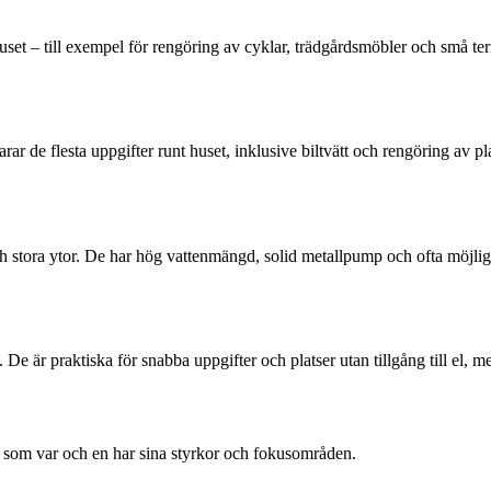
uset – till exempel för rengöring av cyklar, trädgårdsmöbler och små terra
r de flesta uppgifter runt huset, inklusive biltvätt och rengöring av pla
h stora ytor. De har hög vattenmängd, solid metallpump och ofta möjligh
 De är praktiska för snabba uppgifter och platser utan tillgång till el, m
e som var och en har sina styrkor och fokusområden.