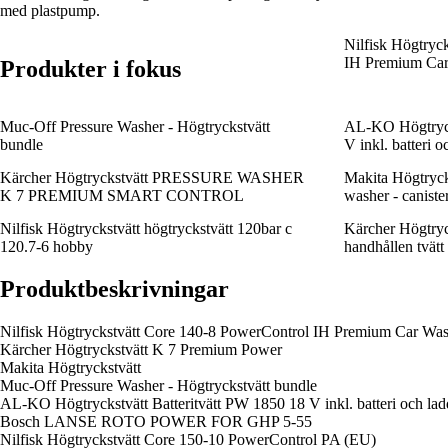
med plastpump.
Nilfisk Högtryc
IH Premium Ca
Produkter i fokus
Muc-Off Pressure Washer - Högtryckstvätt
AL-KO Högtrycks
bundle
V inkl. batteri o
Kärcher Högtryckstvätt PRESSURE WASHER
Makita Högtryc
K 7 PREMIUM SMART CONTROL
washer - canister
Nilfisk Högtryckstvätt högtryckstvätt 120bar c
Kärcher Högtryc
120.7-6 hobby
handhållen tvätt
Produktbeskrivningar
Nilfisk Högtryckstvätt Core 140-8 PowerControl IH Premium Car Wa
Kärcher Högtryckstvätt K 7 Premium Power
Makita Högtryckstvätt
Muc-Off Pressure Washer - Högtryckstvätt bundle
AL-KO Högtryckstvätt Batteritvätt PW 1850 18 V inkl. batteri och lad
Bosch LANSE ROTO POWER FOR GHP 5-55
Nilfisk Högtryckstvätt Core 150-10 PowerControl PA (EU)