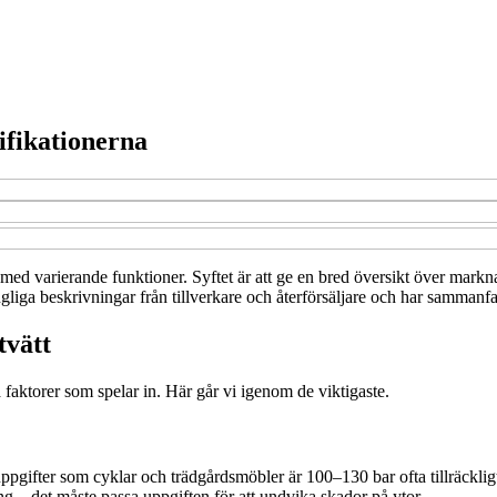
cifikationerna
h med varierande funktioner. Syftet är att ge en bred översikt över markn
gliga beskrivningar från tillverkare och återförsäljare och har sammanfat
tvätt
a faktorer som spelar in. Här går vi igenom de viktigaste.
re uppgifter som cyklar och trädgårdsmöbler är 100–130 bar ofta tillräckl
ing – det måste passa uppgiften för att undvika skador på ytor.