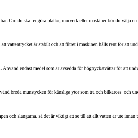
 bar. Om du ska rengöra plattor, murverk eller maskiner bör du välja e
l att vattentrycket är stabilt och att filtret i maskinen hålls rent för att u
el. Använd endast medel som är avsedda för högtryckstvättar för att un
änd breda munstycken för känsliga ytor som trä och bilkaross, och undvik
 och slangarna, så det är viktigt att se till att allt vatten är ute innan