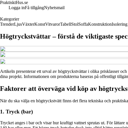
PraktisktHus.se
Logga in
Få tillgång
Nyhetsmail
Kategorier
Trender
Ljus
Växter
Konst
Vitvaror
Tabell
Stol
Soffa
Konstruktion
Isolering
Högtryckstvättar – förstå de viktigaste spe
Artikeln presenterar ett urval av högtryckstvättar i olika prisklasser oc
dina projekt. Informationen om produkterna baseras på offentligt tillgän
Faktorer att överväga vid köp av högtrycks
När du ska välja en högtryckstvätt finns det flera tekniska och praktisk
1. Tryck (bar)
Trycket anges i bar och visar hur kraftigt vattnet sprutas ut. För lätta
140 bar eller mer. Ett högre tryck betyder dock inte alltid bättre rengör