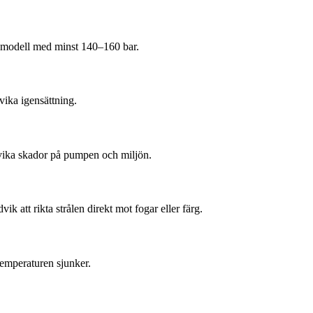
n modell med minst 140–160 bar.
ndvika igensättning.
dvika skador på pumpen och miljön.
 att rikta strålen direkt mot fogar eller färg.
 temperaturen sjunker.