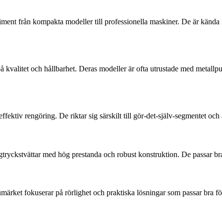
iment från kompakta modeller till professionella maskiner. De är kända f
 på kvalitet och hållbarhet. Deras modeller är ofta utrustade med meta
tiv rengöring. De riktar sig särskilt till gör-det-själv-segmentet och ä
högtryckstvättar med hög prestanda och robust konstruktion. De passar b
umärket fokuserar på rörlighet och praktiska lösningar som passar bra fö