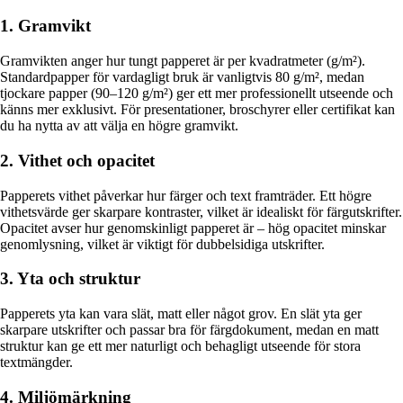
1. Gramvikt
Gramvikten anger hur tungt papperet är per kvadratmeter (g/m²).
Standardpapper för vardagligt bruk är vanligtvis 80 g/m², medan
tjockare papper (90–120 g/m²) ger ett mer professionellt utseende och
känns mer exklusivt. För presentationer, broschyrer eller certifikat kan
du ha nytta av att välja en högre gramvikt.
2. Vithet och opacitet
Papperets vithet påverkar hur färger och text framträder. Ett högre
vithetsvärde ger skarpare kontraster, vilket är idealiskt för färgutskrifter.
Opacitet avser hur genomskinligt papperet är – hög opacitet minskar
genomlysning, vilket är viktigt för dubbelsidiga utskrifter.
3. Yta och struktur
Papperets yta kan vara slät, matt eller något grov. En slät yta ger
skarpare utskrifter och passar bra för färgdokument, medan en matt
struktur kan ge ett mer naturligt och behagligt utseende för stora
textmängder.
4. Miljömärkning