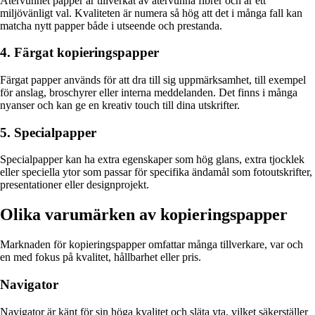
Återvunnet papper är tillverkat av återvunna fibrer och är ett
miljövänligt val. Kvaliteten är numera så hög att det i många fall kan
matcha nytt papper både i utseende och prestanda.
4. Färgat kopieringspapper
Färgat papper används för att dra till sig uppmärksamhet, till exempel
för anslag, broschyrer eller interna meddelanden. Det finns i många
nyanser och kan ge en kreativ touch till dina utskrifter.
5. Specialpapper
Specialpapper kan ha extra egenskaper som hög glans, extra tjocklek
eller speciella ytor som passar för specifika ändamål som fotoutskrifter,
presentationer eller designprojekt.
Olika varumärken av kopieringspapper
Marknaden för kopieringspapper omfattar många tillverkare, var och
en med fokus på kvalitet, hållbarhet eller pris.
Navigator
Navigator är känt för sin höga kvalitet och släta yta, vilket säkerställer