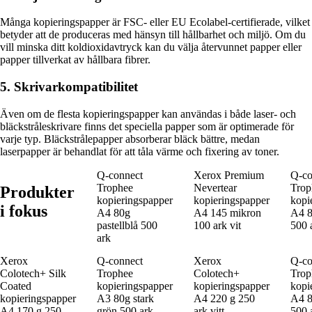
Många kopieringspapper är FSC- eller EU Ecolabel-certifierade, vilket
betyder att de produceras med hänsyn till hållbarhet och miljö. Om du
vill minska ditt koldioxidavtryck kan du välja återvunnet papper eller
papper tillverkat av hållbara fibrer.
5. Skrivarkompatibilitet
Även om de flesta kopieringspapper kan användas i både laser- och
bläckstråleskrivare finns det speciella papper som är optimerade för
varje typ. Bläckstrålepapper absorberar bläck bättre, medan
laserpapper är behandlat för att tåla värme och fixering av toner.
Q-connect
Xerox Premium
Q-co
Trophee
Nevertear
Trop
Produkter
kopieringspapper
kopieringspapper
kopi
i fokus
A4 80g
A4 145 mikron
A4 80
pastellblå 500
100 ark vit
500 
ark
Xerox
Q-connect
Xerox
Q-co
Colotech+ Silk
Trophee
Colotech+
Trop
Coated
kopieringspapper
kopieringspapper
kopi
kopieringspapper
A3 80g stark
A4 220 g 250
A4 8
A4 170 g 250
grön 500 ark
ark vitt
500 