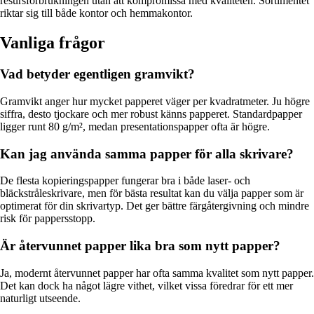
resursförbrukningen utan att kompromissa med kvaliteten. Sortimentet
riktar sig till både kontor och hemmakontor.
Vanliga frågor
Vad betyder egentligen gramvikt?
Gramvikt anger hur mycket papperet väger per kvadratmeter. Ju högre
siffra, desto tjockare och mer robust känns papperet. Standardpapper
ligger runt 80 g/m², medan presentationspapper ofta är högre.
Kan jag använda samma papper för alla skrivare?
De flesta kopieringspapper fungerar bra i både laser- och
bläckstråleskrivare, men för bästa resultat kan du välja papper som är
optimerat för din skrivartyp. Det ger bättre färgåtergivning och mindre
risk för pappersstopp.
Är återvunnet papper lika bra som nytt papper?
Ja, modernt återvunnet papper har ofta samma kvalitet som nytt papper.
Det kan dock ha något lägre vithet, vilket vissa föredrar för ett mer
naturligt utseende.