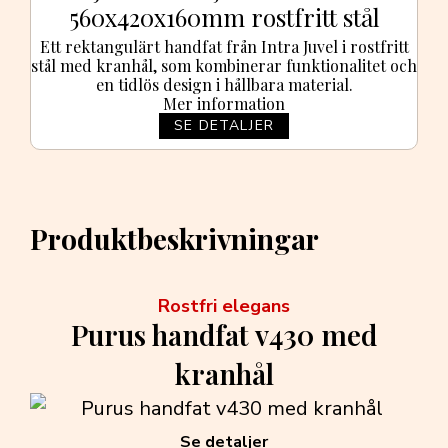
560x420x160mm rostfritt stål
Ett rektangulärt handfat från Intra Juvel i rostfritt
stål med kranhål, som kombinerar funktionalitet och
en tidlös design i hållbara material.
Mer information
SE DETALJER
Produktbeskrivningar
Rostfri elegans
Purus handfat v430 med
kranhål
Se detaljer