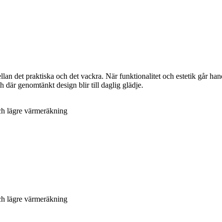
ellan det praktiska och det vackra. När funktionalitet och estetik går ha
h där genomtänkt design blir till daglig glädje.
och lägre värmeräkning
och lägre värmeräkning