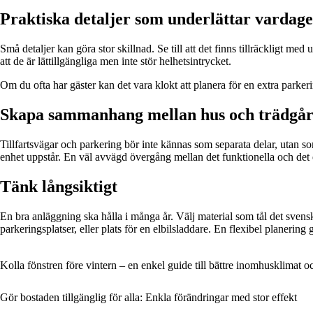
Praktiska detaljer som underlättar vardag
Små detaljer kan göra stor skillnad. Se till att det finns tillräckligt m
att de är lättillgängliga men inte stör helhetsintrycket.
Om du ofta har gäster kan det vara klokt att planera för en extra parkerin
Skapa sammanhang mellan hus och trädgå
Tillfartsvägar och parkering bör inte kännas som separata delar, utan som
enhet uppstår. En väl avvägd övergång mellan det funktionella och det 
Tänk långsiktigt
En bra anläggning ska hålla i många år. Välj material som tål det sven
parkeringsplatser, eller plats för en elbilsladdare. En flexibel planering 
Kolla fönstren före vintern – en enkel guide till bättre inomhusklimat 
Gör bostaden tillgänglig för alla: Enkla förändringar med stor effekt