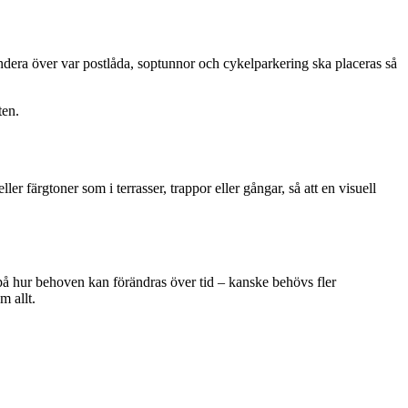
. Fundera över var postlåda, soptunnor och cykelparkering ska placeras så
ten.
r färgtoner som i terrasser, trappor eller gångar, så att en visuell
 på hur behoven kan förändras över tid – kanske behövs fler
m allt.