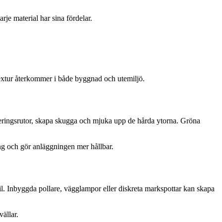
rje material har sina fördelar.
textur återkommer i både byggnad och utemiljö.
keringsrutor, skapa skugga och mjuka upp de hårda ytorna. Gröna
ng och gör anläggningen mer hållbar.
stil. Inbyggda pollare, vägglampor eller diskreta markspottar kan skapa
ällar.