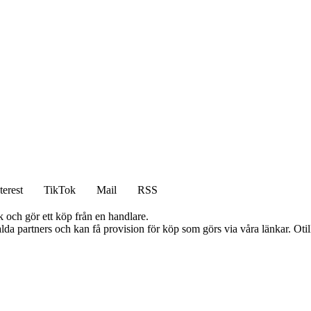
terest
TikTok
Mail
RSS
k och gör ett köp från en handlare.
lda partners och kan få provision för köp som görs via våra länkar. Otillå