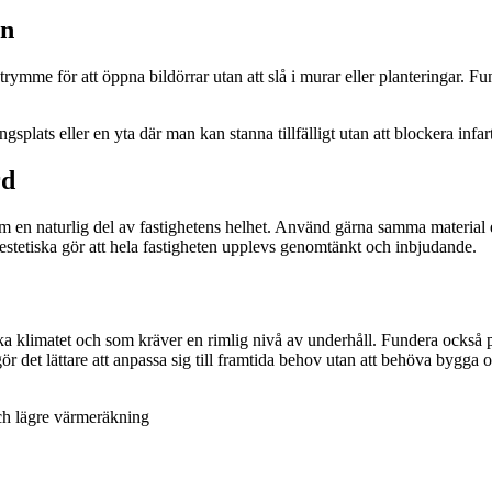
en
ed utrymme för att öppna bildörrar utan att slå i murar eller planteringar
gsplats eller en yta där man kan stanna tillfälligt utan att blockera infar
rd
 en naturlig del av fastighetens helhet. Använd gärna samma material elle
estetiska gör att hela fastigheten upplevs genomtänkt och inbjudande.
ska klimatet och som kräver en rimlig nivå av underhåll. Fundera också
gör det lättare att anpassa sig till framtida behov utan att behöva bygga o
och lägre värmeräkning