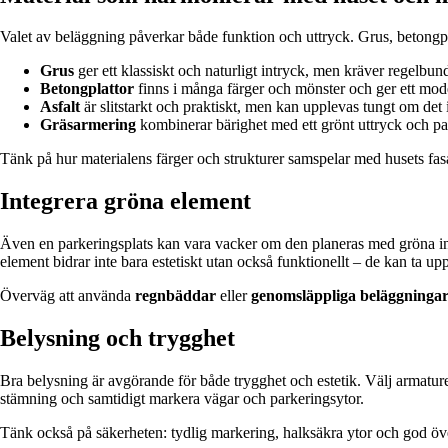
Valet av beläggning påverkar både funktion och uttryck. Grus, betongplat
Grus
ger ett klassiskt och naturligt intryck, men kräver regelbun
Betongplattor
finns i många färger och mönster och ger ett mod
Asfalt
är slitstarkt och praktiskt, men kan upplevas tungt om det 
Gräsarmering
kombinerar bärighet med ett grönt uttryck och pas
Tänk på hur materialens färger och strukturer samspelar med husets fa
Integrera gröna element
Även en parkeringsplats kan vara vacker om den planeras med gröna in
element bidrar inte bara estetiskt utan också funktionellt – de kan ta u
Överväg att använda
regnbäddar
eller
genomsläppliga beläggninga
Belysning och trygghet
Bra belysning är avgörande för både trygghet och estetik. Välj armaturer
stämning och samtidigt markera vägar och parkeringsytor.
Tänk också på säkerheten: tydlig markering, halksäkra ytor och god öve