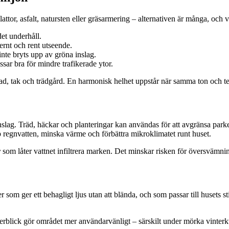
tor, asfalt, natursten eller gräsarmering – alternativen är många, och va
det underhåll.
ernt och rent utseende.
inte bryts upp av gröna inslag.
sar bra för mindre trafikerade ytor.
sad, tak och trädgård. En harmonisk helhet uppstår när samma ton och 
slag. Träd, häckar och planteringar kan användas för att avgränsa par
pp regnvatten, minska värme och förbättra mikroklimatet runt huset.
r
som låter vattnet infiltrera marken. Det minskar risken för översvämni
 som ger ett behagligt ljus utan att blända, och som passar till husets 
rblick gör området mer användarvänligt – särskilt under mörka vinterkv