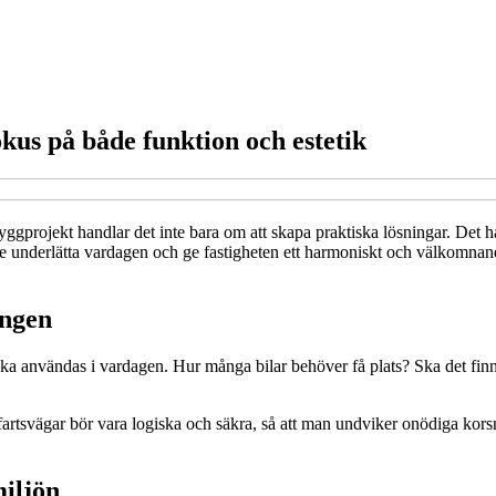
kus på både funktion och estetik
byggprojekt handlar det inte bara om att skapa praktiska lösningar. Det 
 underlätta vardagen och ge fastigheten ett harmoniskt och välkomnande i
ingen
t ska användas i vardagen. Hur många bilar behöver få plats? Ska det fi
fartsvägar bör vara logiska och säkra, så att man undviker onödiga korsni
iljön