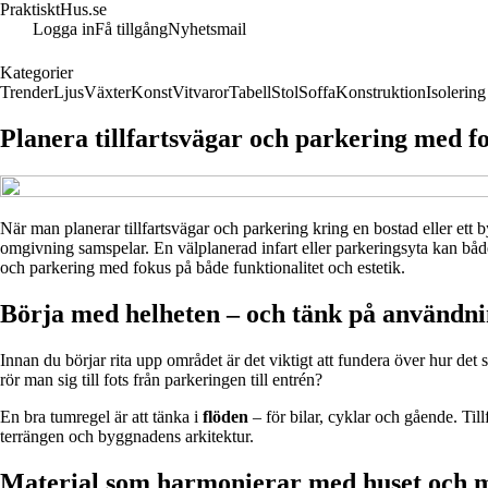
PraktisktHus.se
Logga in
Få tillgång
Nyhetsmail
Kategorier
Trender
Ljus
Växter
Konst
Vitvaror
Tabell
Stol
Soffa
Konstruktion
Isolering
Planera tillfartsvägar och parkering med fo
När man planerar tillfartsvägar och parkering kring en bostad eller ett 
omgivning samspelar. En välplanerad infart eller parkeringsyta kan både
och parkering med fokus på både funktionalitet och estetik.
Börja med helheten – och tänk på användn
Innan du börjar rita upp området är det viktigt att fundera över hur de
rör man sig till fots från parkeringen till entrén?
En bra tumregel är att tänka i
flöden
– för bilar, cyklar och gående. Till
terrängen och byggnadens arkitektur.
Material som harmonierar med huset och m