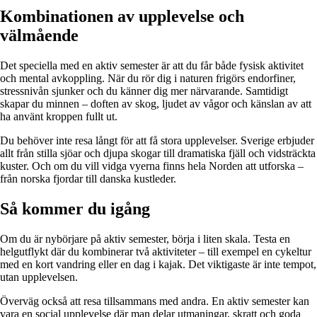
Kombinationen av upplevelse och
välmående
Det speciella med en aktiv semester är att du får både fysisk aktivitet
och mental avkoppling. När du rör dig i naturen frigörs endorfiner,
stressnivån sjunker och du känner dig mer närvarande. Samtidigt
skapar du minnen – doften av skog, ljudet av vågor och känslan av att
ha använt kroppen fullt ut.
Du behöver inte resa långt för att få stora upplevelser. Sverige erbjuder
allt från stilla sjöar och djupa skogar till dramatiska fjäll och vidsträckta
kuster. Och om du vill vidga vyerna finns hela Norden att utforska –
från norska fjordar till danska kustleder.
Så kommer du igång
Om du är nybörjare på aktiv semester, börja i liten skala. Testa en
helgutflykt där du kombinerar två aktiviteter – till exempel en cykeltur
med en kort vandring eller en dag i kajak. Det viktigaste är inte tempot,
utan upplevelsen.
Överväg också att resa tillsammans med andra. En aktiv semester kan
vara en social upplevelse där man delar utmaningar, skratt och goda