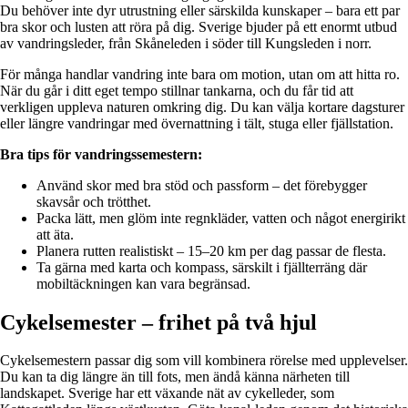
Du behöver inte dyr utrustning eller särskilda kunskaper – bara ett par
bra skor och lusten att röra på dig. Sverige bjuder på ett enormt utbud
av vandringsleder, från Skåneleden i söder till Kungsleden i norr.
För många handlar vandring inte bara om motion, utan om att hitta ro.
När du går i ditt eget tempo stillnar tankarna, och du får tid att
verkligen uppleva naturen omkring dig. Du kan välja kortare dagsturer
eller längre vandringar med övernattning i tält, stuga eller fjällstation.
Bra tips för vandringssemestern:
Använd skor med bra stöd och passform – det förebygger
skavsår och trötthet.
Packa lätt, men glöm inte regnkläder, vatten och något energirikt
att äta.
Planera rutten realistiskt – 15–20 km per dag passar de flesta.
Ta gärna med karta och kompass, särskilt i fjällterräng där
mobiltäckningen kan vara begränsad.
Cykelsemester – frihet på två hjul
Cykelsemestern passar dig som vill kombinera rörelse med upplevelser.
Du kan ta dig längre än till fots, men ändå känna närheten till
landskapet. Sverige har ett växande nät av cykelleder, som