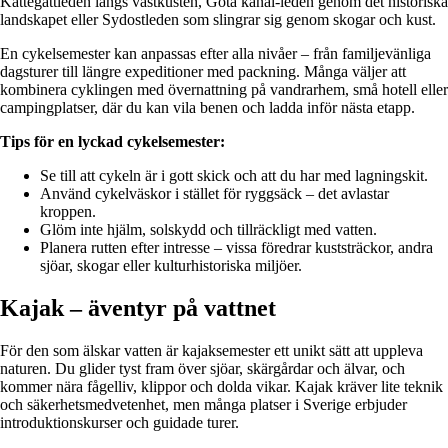
Kattegattleden längs västkusten, Göta kanal-leden genom det historiska
landskapet eller Sydostleden som slingrar sig genom skogar och kust.
En cykelsemester kan anpassas efter alla nivåer – från familjevänliga
dagsturer till längre expeditioner med packning. Många väljer att
kombinera cyklingen med övernattning på vandrarhem, små hotell eller
campingplatser, där du kan vila benen och ladda inför nästa etapp.
Tips för en lyckad cykelsemester:
Se till att cykeln är i gott skick och att du har med lagningskit.
Använd cykelväskor i stället för ryggsäck – det avlastar
kroppen.
Glöm inte hjälm, solskydd och tillräckligt med vatten.
Planera rutten efter intresse – vissa föredrar kuststräckor, andra
sjöar, skogar eller kulturhistoriska miljöer.
Kajak – äventyr på vattnet
För den som älskar vatten är kajaksemester ett unikt sätt att uppleva
naturen. Du glider tyst fram över sjöar, skärgårdar och älvar, och
kommer nära fågelliv, klippor och dolda vikar. Kajak kräver lite teknik
och säkerhetsmedvetenhet, men många platser i Sverige erbjuder
introduktionskurser och guidade turer.