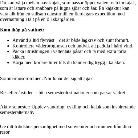
Du kan välja mellan havskajak, som passar öppet vatten, och turkajak,
som är lättare och snabbare på lugna sjöar och åar. En kajaktur kan
vara allt från en stillsam dagstur till en flerdagars expedition med
övernattning i tält på en ö i skärgården.
Kom ihåg på vattnet:
Använd alltid flytväst – det är både lagkrav och sunt förnuft.
Kontrollera väderprognosen och undvik att paddla i hård vind.
Packa utrustningen i vattentäta påsar och ta med extra torra
kläder.
Börja med kortare turer tills du känner dig trygg i kajaken.
Sommarhusdrömmen: När lönar det sig att äga?
Res efter årstiden – hitta semesterdestinationer som passar vädret
Aktiv semester: Upplev vandring, cykling och kajak som inspirerande
semesteralternativ
Ge ditt fritidshus personlighet med souvenirer och minnen från dina
resor