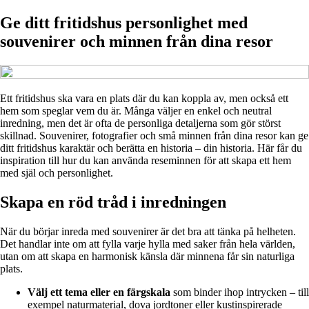
Ge ditt fritidshus personlighet med
souvenirer och minnen från dina resor
Ett fritidshus ska vara en plats där du kan koppla av, men också ett
hem som speglar vem du är. Många väljer en enkel och neutral
inredning, men det är ofta de personliga detaljerna som gör störst
skillnad. Souvenirer, fotografier och små minnen från dina resor kan ge
ditt fritidshus karaktär och berätta en historia – din historia. Här får du
inspiration till hur du kan använda reseminnen för att skapa ett hem
med själ och personlighet.
Skapa en röd tråd i inredningen
När du börjar inreda med souvenirer är det bra att tänka på helheten.
Det handlar inte om att fylla varje hylla med saker från hela världen,
utan om att skapa en harmonisk känsla där minnena får sin naturliga
plats.
Välj ett tema eller en färgskala
som binder ihop intrycken – till
exempel naturmaterial, dova jordtoner eller kustinspirerade