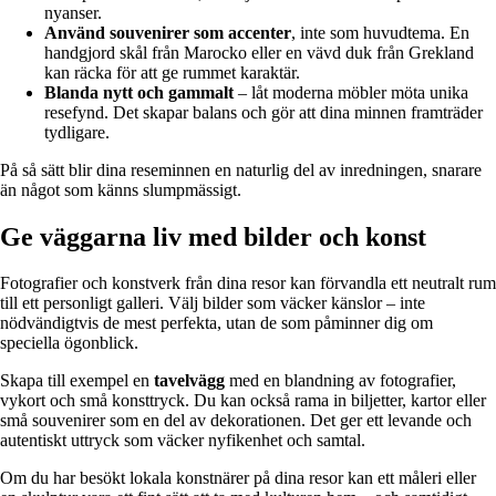
nyanser.
Använd souvenirer som accenter
, inte som huvudtema. En
handgjord skål från Marocko eller en vävd duk från Grekland
kan räcka för att ge rummet karaktär.
Blanda nytt och gammalt
– låt moderna möbler möta unika
resefynd. Det skapar balans och gör att dina minnen framträder
tydligare.
På så sätt blir dina reseminnen en naturlig del av inredningen, snarare
än något som känns slumpmässigt.
Ge väggarna liv med bilder och konst
Fotografier och konstverk från dina resor kan förvandla ett neutralt rum
till ett personligt galleri. Välj bilder som väcker känslor – inte
nödvändigtvis de mest perfekta, utan de som påminner dig om
speciella ögonblick.
Skapa till exempel en
tavelvägg
med en blandning av fotografier,
vykort och små konsttryck. Du kan också rama in biljetter, kartor eller
små souvenirer som en del av dekorationen. Det ger ett levande och
autentiskt uttryck som väcker nyfikenhet och samtal.
Om du har besökt lokala konstnärer på dina resor kan ett måleri eller