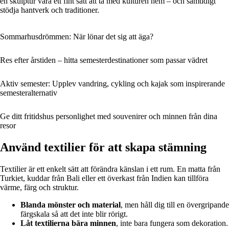
en skulptur vara ett fint sätt att ta med kulturen hem – och samtidigt
stödja hantverk och traditioner.
Sommarhusdrömmen: När lönar det sig att äga?
Res efter årstiden – hitta semesterdestinationer som passar vädret
Aktiv semester: Upplev vandring, cykling och kajak som inspirerande
semesteralternativ
Ge ditt fritidshus personlighet med souvenirer och minnen från dina
resor
Använd textilier för att skapa stämning
Textilier är ett enkelt sätt att förändra känslan i ett rum. En matta från
Turkiet, kuddar från Bali eller ett överkast från Indien kan tillföra
värme, färg och struktur.
Blanda mönster och material
, men håll dig till en övergripande
färgskala så att det inte blir rörigt.
Låt textilierna bära minnen
, inte bara fungera som dekoration.