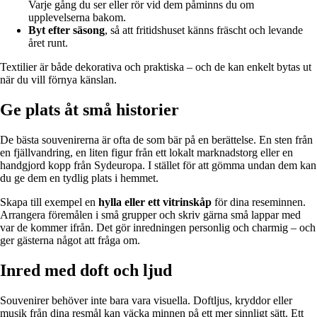
Varje gång du ser eller rör vid dem påminns du om
upplevelserna bakom.
Byt efter säsong
, så att fritidshuset känns fräscht och levande
året runt.
Textilier är både dekorativa och praktiska – och de kan enkelt bytas ut
när du vill förnya känslan.
Ge plats åt små historier
De bästa souvenirerna är ofta de som bär på en berättelse. En sten från
en fjällvandring, en liten figur från ett lokalt marknadstorg eller en
handgjord kopp från Sydeuropa. I stället för att gömma undan dem kan
du ge dem en tydlig plats i hemmet.
Skapa till exempel en
hylla eller ett vitrinskåp
för dina reseminnen.
Arrangera föremålen i små grupper och skriv gärna små lappar med
var de kommer ifrån. Det gör inredningen personlig och charmig – och
ger gästerna något att fråga om.
Inred med doft och ljud
Souvenirer behöver inte bara vara visuella. Doftljus, kryddor eller
musik från dina resmål kan väcka minnen på ett mer sinnligt sätt. Ett