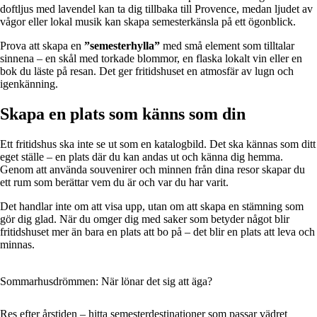
doftljus med lavendel kan ta dig tillbaka till Provence, medan ljudet av
vågor eller lokal musik kan skapa semesterkänsla på ett ögonblick.
Prova att skapa en
”semesterhylla”
med små element som tilltalar
sinnena – en skål med torkade blommor, en flaska lokalt vin eller en
bok du läste på resan. Det ger fritidshuset en atmosfär av lugn och
igenkänning.
Skapa en plats som känns som din
Ett fritidshus ska inte se ut som en katalogbild. Det ska kännas som ditt
eget ställe – en plats där du kan andas ut och känna dig hemma.
Genom att använda souvenirer och minnen från dina resor skapar du
ett rum som berättar vem du är och var du har varit.
Det handlar inte om att visa upp, utan om att skapa en stämning som
gör dig glad. När du omger dig med saker som betyder något blir
fritidshuset mer än bara en plats att bo på – det blir en plats att leva och
minnas.
Sommarhusdrömmen: När lönar det sig att äga?
Res efter årstiden – hitta semesterdestinationer som passar vädret